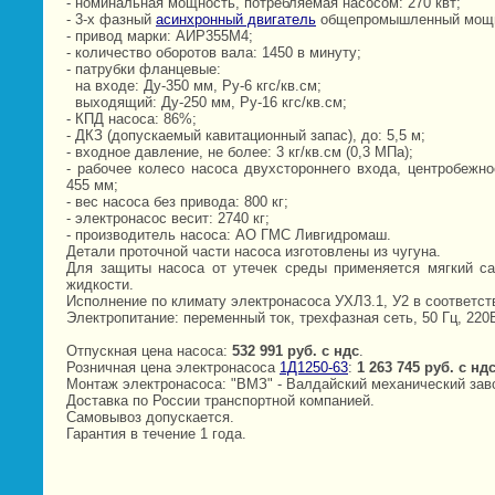
- номинальная мощность, потребляемая насосом: 270 квт;
- 3-х фазный
асинхронный двигатель
общепромышленный мощно
- привод марки: АИР355M4;
- количество оборотов вала: 1450 в минуту;
- патрубки фланцевые:
на входе: Ду-350 мм, Ру-6 кгс/кв.см;
выходящий: Ду-250 мм, Ру-16 кгс/кв.см;
- КПД насоса: 86%;
- ДКЗ (допускаемый кавитационный запас), до: 5,5 м;
- входное давление, не более: 3 кг/кв.см (0,3 МПа);
- рабочее колесо насоса двухстороннего входа, центробежн
455 мм;
- вес насоса без привода: 800 кг;
- электронасос весит: 2740 кг;
- производитель насоса: АО ГМС Ливгидромаш.
Детали проточной части насоса изготовлены из чугуна.
Для защиты насоса от утечек среды применяется мягкий са
жидкости.
Исполнение по климату электронасоса УХЛ3.1, У2 в соответств
Электропитание: переменный ток, трехфазная сеть, 50 Гц, 220
Отпускная цена насоса:
532 991 руб. c ндс
.
Розничная цена электронасоса
1Д1250-63
:
1 263 745 руб. c нд
Монтаж электронасоса: "ВМЗ" - Валдайский механический зав
Доставка по России транспортной компанией.
Самовывоз допускается.
Гарантия в течение 1 года.