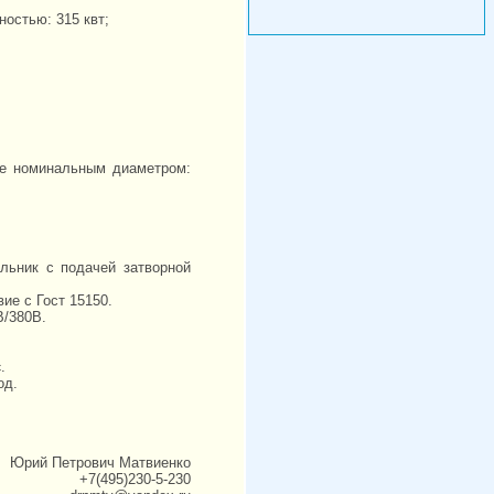
стью: 315 квт;
ое номинальным диаметром:
льник с подачей затворной
ие с Гост 15150.
В/380В.
с
.
од.
Юрий Петрович Матвиенко
+7(495)230-5-230