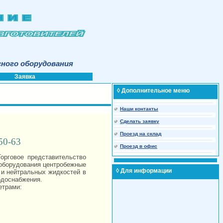
сного оборудования
Заявка
◊ Дополнительное меню
Наши контакты
Сделать заявку
Проезд на склад
50-63
Проезд в офис
орговое представительство
оборудования центробежные
◊ Для информации
и нейтральных жидкостей в
одоснабжения.
етрами: